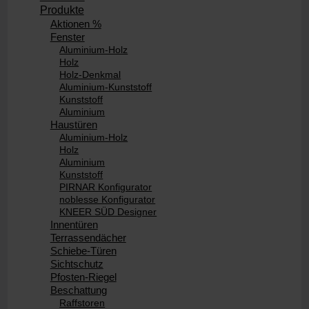
Produkte
Aktionen %
Fenster
Aluminium-Holz
Holz
Holz-Denkmal
Aluminium-Kunststoff
Kunststoff
Aluminium
Haustüren
Aluminium-Holz
Holz
Aluminium
Kunststoff
PIRNAR Konfigurator
noblesse Konfigurator
KNEER SÜD Designer
Innentüren
Terrassendächer
Schiebe-Türen
Sichtschutz
Pfosten-Riegel
Beschattung
Raffstoren