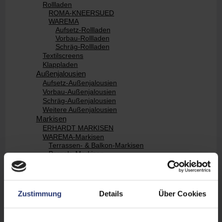
Rollladen
ROMA-KNEERSUED
WAREMA
Aufsetz-Rollladen
Vorbau-Rollladen
Schräg-Rollladen
Textilscreens
Klappladen
Außenjalousien
Aufsetz-Außenjalousien
Vorbau-Außenjalousien
Schräg-Außenjalousien
Weitere Außenjalousien
Markisen
ERHARDT MARKISEN
WAREMA-Markisen
Terrassen- & Balkon-Markisen
Pergola-Markisen
Wintergarten-Markisen
Fenster-Markisen
Lamellendach Lamaxa
Innenbeschattung
Zustimmung
Details
Über Cookies
Garagentore
Zäune
Insektenschutz