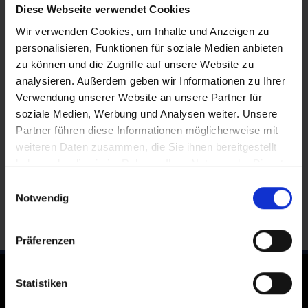
KNEER
Diese Webseite verwendet Cookies
WAREMA
MHZ
Wir verwenden Cookies, um Inhalte und Anzeigen zu
Sitemap
personalisieren, Funktionen für soziale Medien anbieten
Cookie-Verwaltung
zu können und die Zugriffe auf unsere Website zu
Datenschutz
analysieren. Außerdem geben wir Informationen zu Ihrer
Impressum
Verwendung unserer Website an unsere Partner für
Anfahrt
soziale Medien, Werbung und Analysen weiter. Unsere
Partner führen diese Informationen möglicherweise mit
weiteren Daten zusammen, die Sie ihnen bereitgestellt
haben oder die sie im Rahmen Ihrer Nutzung der Dienste
gesammelt haben.
Einwilligungsauswahl
Notwendig
Präferenzen
Statistiken