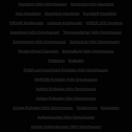
Haustüren Höhr-Grenzhausen
Aluminium-Holz-Haustüren
Holz-Haustüren
Aluminium-Haustüren
Kunststoff-Haustüren
PIRNAR Konfigurator
noblesse Konfigurator
KNEER SÜD Designer
Innentüren Höhr-Grenzhausen
Terrassendächer Höhr-Grenzhausen
Schiebetüren Höhr-Grenzhausen
Sichtschutz Höhr-Grenzhausen
Pfosten-Riegel Fassaden
Beschattung Höhr-Grenzhausen
Raffstoren
Rollladen
ROMA und KneerSued Rollläden Höhr-Grenzhausen
WAREMA Rolläden Höhr-Grenzhausen
Aufsetz-Rollladen Höhr-Grenzhausen
Vorbau-Rollladen Höhr-Grenzhausen
Schräg-Rollladen Höhr-Grenzhausen
Textilscreens
Klappladen
Außenjalousien Höhr-Grenzhausen
Aufsetz-Außenjalousien Höhr-Grenzhausen